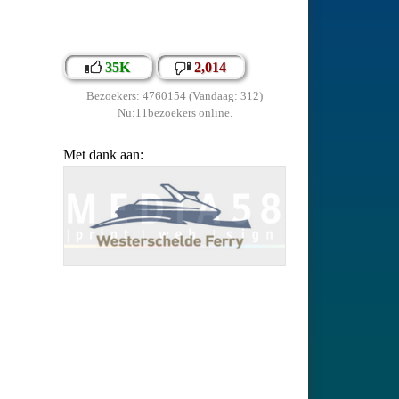
35K
2,014
Bezoekers: 4760154 (Vandaag: 312)
Nu:11bezoekers online.
Met dank aan: