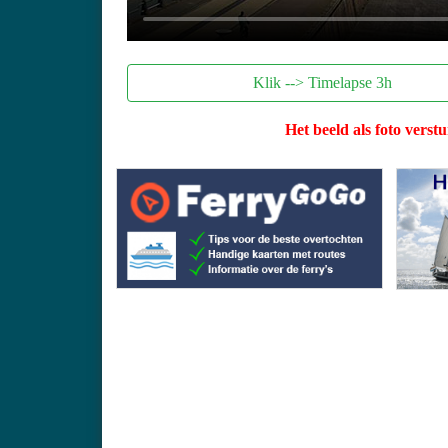
Klik --> Timelapse 3h
Het beeld als foto verst